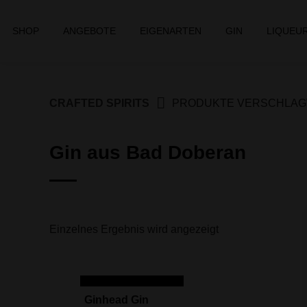
Springe
zum
SHOP
ANGEBOTE
EIGENARTEN
GIN
LIQUEU
Inhalt
CRAFTED SPIRITS
PRODUKTE VERSCHLAGW
Gin aus Bad Doberan
Einzelnes Ergebnis wird angezeigt
IN DEN WARENKORB
Ginhead Gin