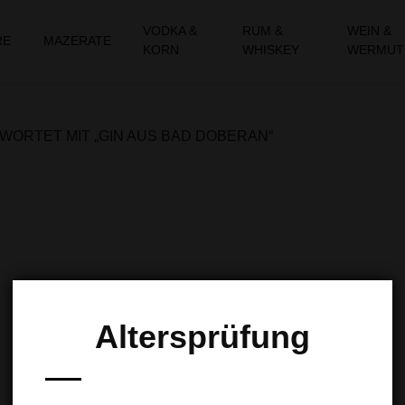
VODKA &
RUM &
WEIN &
RE
MAZERATE
KORN
WHISKEY
WERMUT
ORTET MIT „GIN AUS BAD DOBERAN“
Altersprüfung