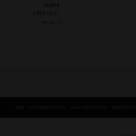
35,00
€
3,00
€
/
0.1
l
Menge: 1
l
AGB
VERSANDKOSTEN
ZAHLUNGSARTEN
WIDERRUF