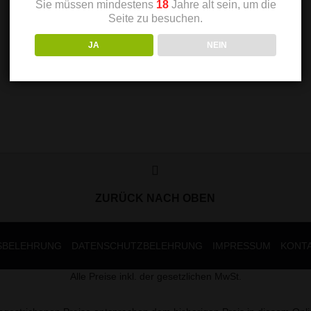
Sie müssen mindestens
18
Jahre alt sein, um die
Seite zu besuchen.
JA
NEIN
ZURÜCK NACH OBEN
SBELEHRUNG
DATENSCHUTZBELEHRUNG
IMPRESSUM
KONT
Alle Preise inkl. der gesetzlichen MwSt.