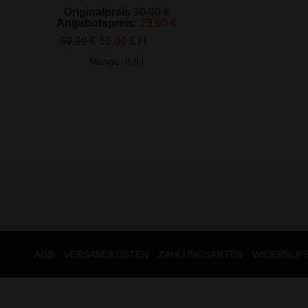
Ursprünglicher
Originalpreis
30,00
€
Preis
Aktueller
Angebotspreis:
28,00
€
war:
Preis
60,00
€
56,00
€
/
l
30,00 €
ist:
28,00 €.
Menge: 0,5
l
AGB
VERSANDKOSTEN
ZAHLUNGSARTEN
WIDERRUF