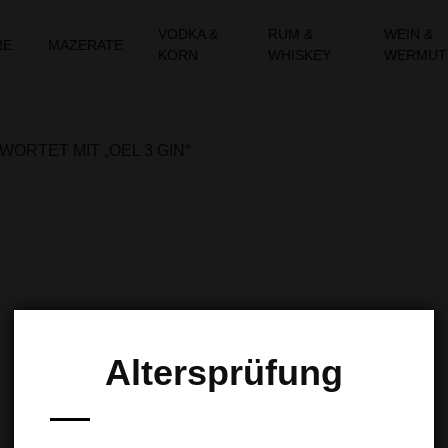
VODKA &
RUM &
WEIN &
RE
MAZERATE
KORN
WHISKEY
WERMUT
RTET MIT „OEL 3 GIN“
Altersprüfung