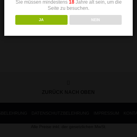
Sie müssen mindestens
18
Jahre alt sein, um die
Seite zu besuchen.
JA
NEIN
ZURÜCK NACH OBEN
SBELEHRUNG
DATENSCHUTZBELEHRUNG
IMPRESSUM
KONT
Alle Preise inkl. der gesetzlichen MwSt.