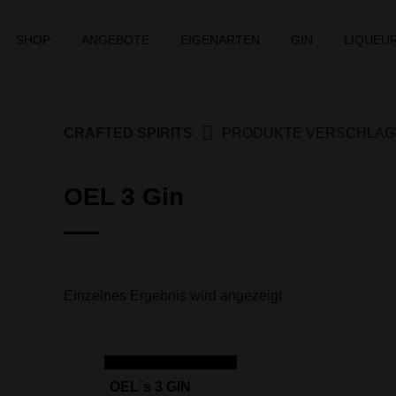
Springe
zum
SHOP
ANGEBOTE
EIGENARTEN
GIN
LIQUEU
Inhalt
CRAFTED SPIRITS
PRODUKTE VERSCHLAGWO
OEL 3 Gin
Einzelnes Ergebnis wird angezeigt
IN DEN WARENKORB
ANGEBOT
OEL´s 3 GIN