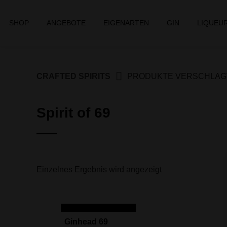
Springe
zum
SHOP
ANGEBOTE
EIGENARTEN
GIN
LIQUEU
Inhalt
CRAFTED SPIRITS
PRODUKTE VERSCHLAGWO
Spirit of 69
Einzelnes Ergebnis wird angezeigt
IN DEN WARENKORB
Ginhead 69