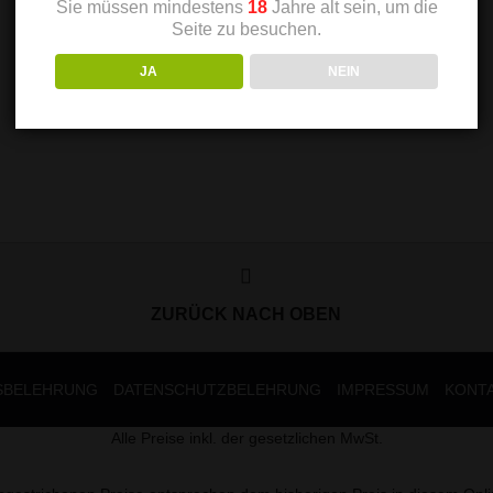
Sie müssen mindestens
18
Jahre alt sein, um die
Seite zu besuchen.
JA
NEIN
ZURÜCK NACH OBEN
SBELEHRUNG
DATENSCHUTZBELEHRUNG
IMPRESSUM
KONT
Alle Preise inkl. der gesetzlichen MwSt.