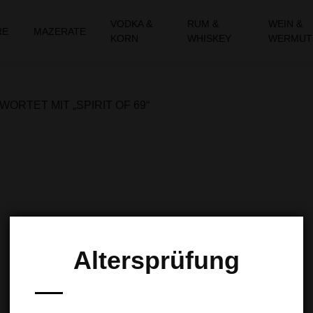
VODKA &
RUM &
WEIN &
RE
MAZERATE
KORN
WHISKEY
WERMUT
RTET MIT „SPIRIT OF 69“
Altersprüfung