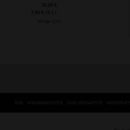
35,00
€
7,00
€
/
0.1
l
Menge: 0,5
l
AGB
VERSANDKOSTEN
ZAHLUNGSARTEN
WIDERRUF