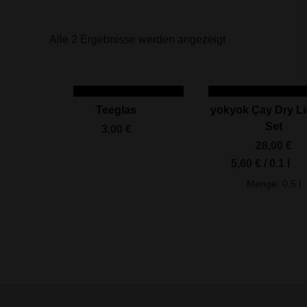
Alle 2 Ergebnisse werden angezeigt
IN DEN WARENKORB
IN DEN WARENK
Teeglas
yokyok Çay Dry L
Set
3,00
€
28,00
€
5,60
€
/
0.1
l
Menge: 0,5
l