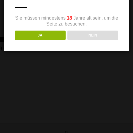
Sie müssen mindestens
18
Jahre alt sein, um die
Seite zu besuchen.
ORB
JA
NEIN
iqueur