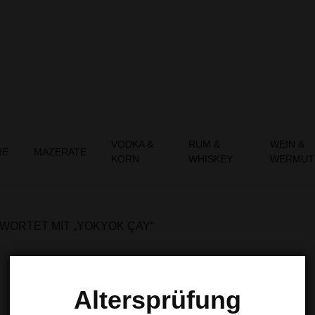
VODKA &
RUM &
WEIN &
RE
MAZERATE
KORN
WHISKEY
WERMUT
ORTET MIT „YOKYOK ÇAY“
Altersprüfung