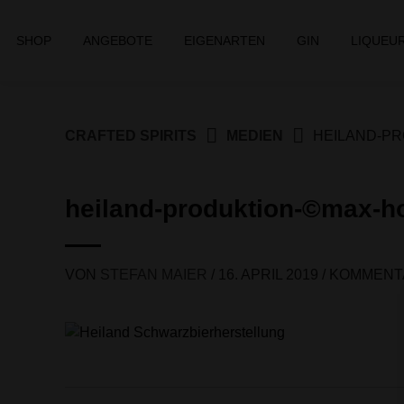
Springe
zum
SHOP
ANGEBOTE
EIGENARTEN
GIN
LIQUEU
Inhalt
CRAFTED SPIRITS
MEDIEN
HEILAND-PR
heiland-produktion-©max-h
VON
STEFAN MAIER
/
16. APRIL 2019
/
KOMMENT