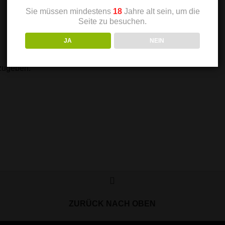
Sie müssen mindestens
18
Jahre alt sein, um die
Seite zu besuchen.
JA
NEIN
zugeben.
ZURÜCK NACH OBEN