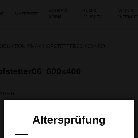
VODKA &
RUM &
WEIN &
RE
MAZERATE
KORN
WHISKEY
WERMUT
ODUKTION-©MAX-HOFSTETTER06_600X400
ofstetter06_600x400
ARE 0
Altersprüfung