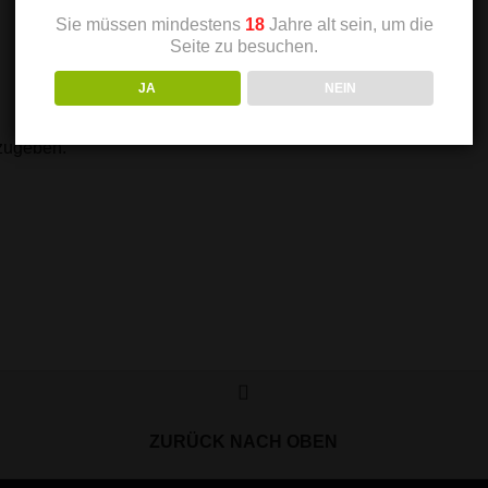
Sie müssen mindestens
18
Jahre alt sein, um die
Seite zu besuchen.
JA
NEIN
zugeben.
ZURÜCK NACH OBEN