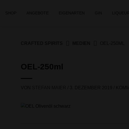
Springe
zum
SHOP
ANGEBOTE
EIGENARTEN
GIN
LIQUEU
Inhalt
CRAFTED SPIRITS
MEDIEN
OEL-250ML
OEL-250ml
VON
STEFAN MAIER
/
3. DEZEMBER 2019
/
KOMM