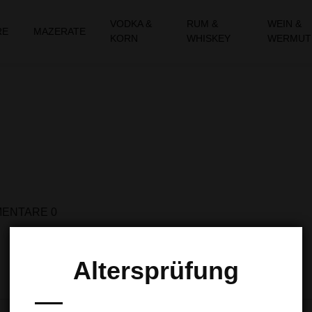
VODKA &
RUM &
WEIN &
RE
MAZERATE
KORN
WHISKEY
WERMUT
ENTARE 0
Altersprüfung