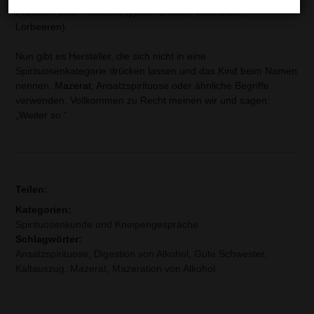
Früchten oder Pflanzen, typisch Enzian, Wacholder,
Lorbeeren).
Nun gibt es Hersteller, die sich nicht in eine
Spirituosenkategorie drücken lassen und das Kind beim Namen
nennen.
Mazerat
, Ansatzspirituose oder ähnliche Begriffe
verwenden. Vollkommen zu Recht meinen wir und sagen:
„Weiter so.“
Teilen:
Kategorien:
Spirituosenkunde und Kneipengespräche
Schlagwörter:
Ansatzspirituose
,
Digestion von Alkohol
,
Gute Schwester
,
Kaltauszug
,
Mazerat
,
Mazeration von Alkohol