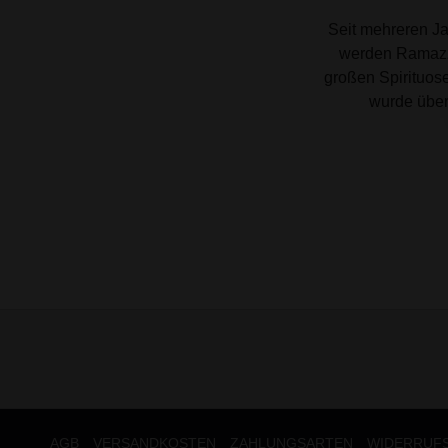
Seit mehreren J
werden Ramazzot
großen Spirituose
wurde überl
AGB
VERSANDKOSTEN
ZAHLUNGSARTEN
WIDERRUF