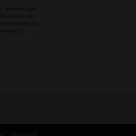
s. Immer weniger
. Dies haben die
e konzentriert. Da
wieder [...]
AKT
MEIN KONTO