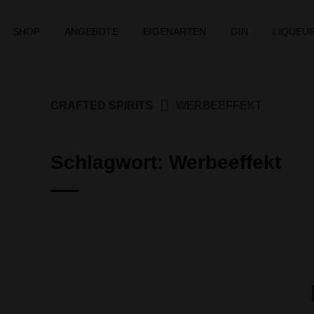
Springe
zum
SHOP
ANGEBOTE
EIGENARTEN
GIN
LIQUEU
Inhalt
CRAFTED SPIRITS
WERBEEFFEKT
Schlagwort:
Werbeeffekt