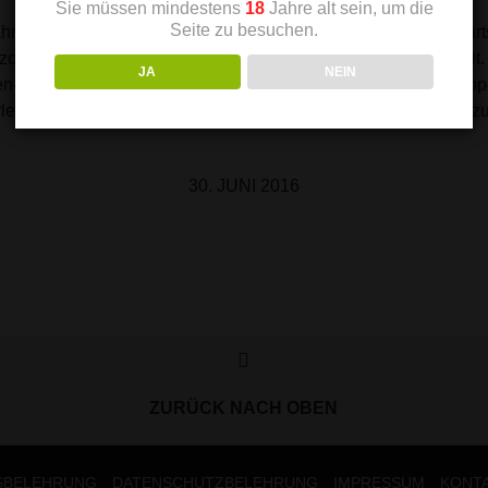
Sie müssen mindestens
18
Jahre alt sein, um die
Seite zu besuchen.
ahren geht der Trend zum Purgenuss in der Gastronomie abwärt
ti, Kräuter zur Verdauung oder auch die sog. Obstler bestellt
JA
NEIN
n- und Likörhersteller erkannt und sich auf eine neue Zielgrupp
egt, wie erreicht man die jungen Leute, wie kriegt man sie dazu 
30. JUNI 2016
ZURÜCK NACH OBEN
SBELEHRUNG
DATENSCHUTZBELEHRUNG
IMPRESSUM
KONT