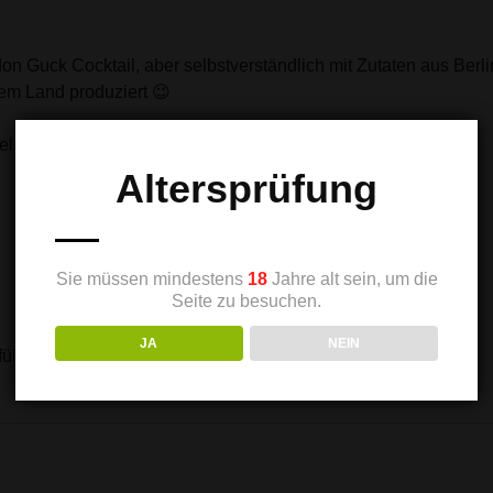
on Guck Cocktail, aber selbstverständlich mit Zutaten aus Berlin
rem Land produziert 😉
feln und fügt folgende Zutaten hinzu:
Altersprüfung
Sie müssen mindestens
18
Jahre alt sein, um die
Seite zu besuchen.
JA
NEIN
füllen