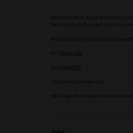
Der Berlin Buck ist der klassische Lond
den Limettensaft werden nicht in unse
Man füllt einen breites Glas mit Eiswür
4 cl
Elixier Gin
2 cl
Pijökel 55
1 cl frischen Limettensaft
mit Ginger Beer (Ingwer Limonade) auf
Teilen: