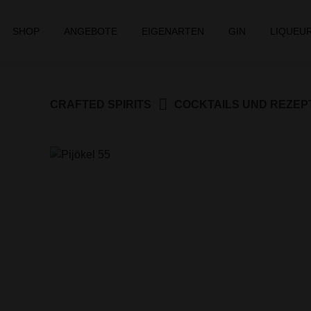
Springe
zum
SHOP
ANGEBOTE
EIGENARTEN
GIN
LIQUEU
Inhalt
CRAFTED SPIRITS
COCKTAILS UND REZEP