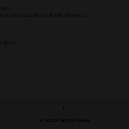
zepte
er Gin
,
Gin Cocktail
,
handmade
,
Pijökel 55
zugeben.
ZURÜCK NACH OBEN