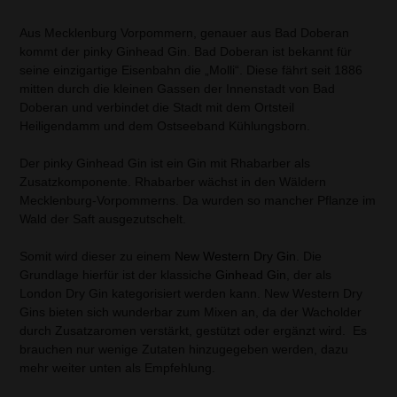
Aus Mecklenburg Vorpommern, genauer aus Bad Doberan
kommt der pinky Ginhead Gin. Bad Doberan ist bekannt für
seine einzigartige Eisenbahn die „Molli“. Diese fährt seit 1886
mitten durch die kleinen Gassen der Innenstadt von Bad
Doberan und verbindet die Stadt mit dem Ortsteil
Heiligendamm und dem Ostseeband Kühlungsborn.
Der pinky Ginhead Gin ist ein Gin mit Rhabarber als
Zusatzkomponente. Rhabarber wächst in den Wäldern
Mecklenburg-Vorpommerns. Da wurden so mancher Pflanze im
Wald der Saft ausgezutschelt.
Somit wird dieser zu einem
New Western Dry Gin
. Die
Grundlage hierfür ist der klassiche
Ginhead Gin
, der als
London Dry Gin kategorisiert werden kann. New Western Dry
Gins bieten sich wunderbar zum Mixen an, da der Wacholder
durch Zusatzaromen verstärkt, gestützt oder ergänzt wird. Es
brauchen nur wenige Zutaten hinzugegeben werden, dazu
mehr weiter unten als Empfehlung.