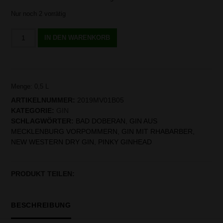
Nur noch 2 vorrätig
pinky
IN DEN WARENKORB
Ginhead
Menge
Menge: 0,5
L
ARTIKELNUMMER:
2019MV01B05
KATEGORIE:
GIN
SCHLAGWÖRTER:
BAD DOBERAN
,
GIN AUS
MECKLENBURG VORPOMMERN
,
GIN MIT RHABARBER
,
NEW WESTERN DRY GIN
,
PINKY GINHEAD
PRODUKT TEILEN:
BESCHREIBUNG