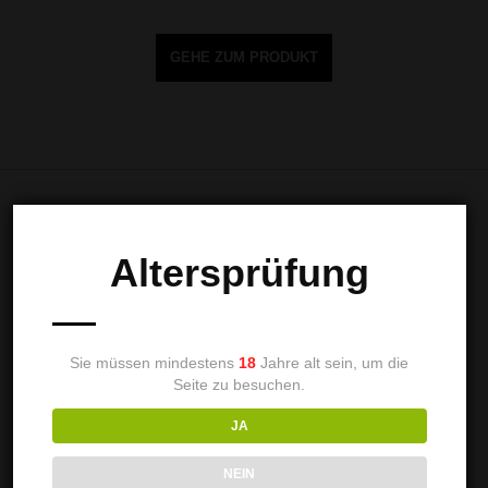
GEHE ZUM PRODUKT
Ähnliche Produkte
Altersprüfung
AUSFÜHRUNG WÄHLEN
Dieses Produkt weist mehrere Varianten auf. Die Optionen können auf der Produktseite gewählt werden
Sie müssen mindestens
18
Jahre alt sein, um die
Seite zu besuchen.
Ginhead Shirt Baseball für Männer
JA
30,00
€
NEIN