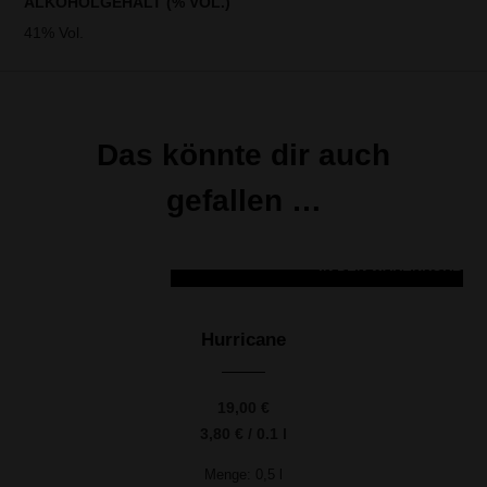
ALKOHOLGEHALT (% VOL.)
41% Vol.
Das könnte dir auch
gefallen …
IN DEN WARENKORB
Hurricane
19,00
€
3,80
€
/
0.1
l
Menge: 0,5
l