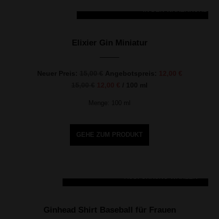
IN DEN WARENKORB
ANGEBOT
Elixier Gin Miniatur
Ursprünglicher
Aktueller
Neuer Preis:
15,00
€
Angebotspreis:
12,00
€
Preis
Preis
15,00
€
12,00
€
/
100
ml
war:
ist:
15,00 €
12,00 €.
Menge: 100
ml
GEHE ZUM PRODUKT
AUSFÜHRUNG WÄHLEN
Dieses Produkt weist mehrere Varianten auf. Die Optionen können auf der Produktseite gewählt werden
Ginhead Shirt Baseball für Frauen