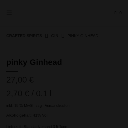
Springe
zum
0
Inhalt
CRAFTED SPIRITS
GIN
PINKY GINHEAD
pinky Ginhead
27,00
€
2,70
€
/
0.1
l
inkl. 19 % MwSt.
zzgl.
Versandkosten
Alkoholgehalt: 41% Vol.
Lieferzeit:
Standardversand 3-5 Tage