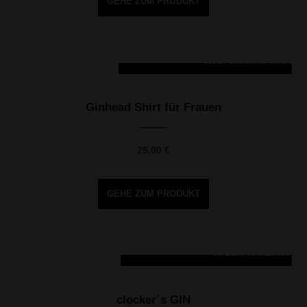
GEHE ZUM PRODUKT
AUSFÜHRUNG WÄHLE
Dieses Produkt weist mehrere Varianten auf. Die Optionen können auf der Produktseite gewählt werden
Ginhead Shirt für Frauen
25,00
€
GEHE ZUM PRODUKT
IN DEN WARENKORB
clocker´s GIN