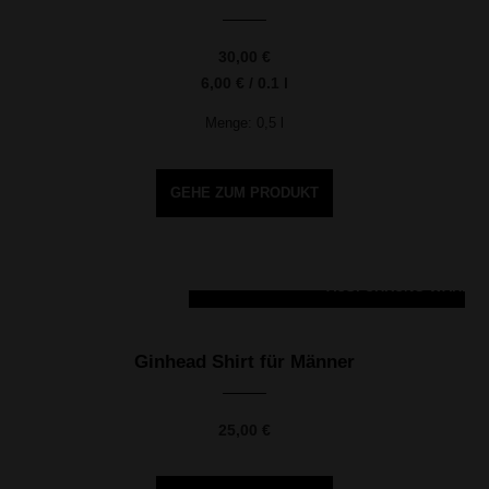
30,00
€
6,00
€
/
0.1
l
Menge: 0,5
l
GEHE ZUM PRODUKT
AUSFÜHRUNG WÄHLE
Dieses Produkt weist mehrere Varianten auf. Die Optionen können auf der Produktseite gewählt werden
Ginhead Shirt für Männer
25,00
€