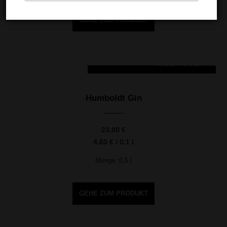
GEHE ZUM PRODUKT
IN DEN WARENKORB
Humboldt Gin
23,00
€
4,60
€
/
0.1
l
Menge: 0,5
l
GEHE ZUM PRODUKT